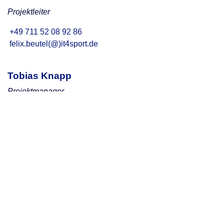
Projektleiter
+49 711 52 08 92 86
felix.beutel(@)it4sport.de
Tobias Knapp
Projektmanager
+49 711 490653 43
tobias.knapp(@)tricept.de
Zur it4sport Website