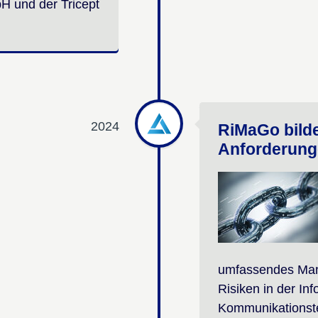
H und der Tricept
2024
RiMaGo bilde
Anforderung
umfassendes Mana
Risiken in der In
Kommunikationste