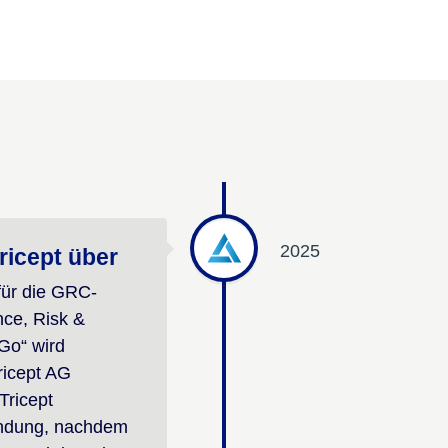
2025
ricept über
für die GRC-
ce, Risk &
Go“ wird
Tricept AG
Tricept
endung, nachdem