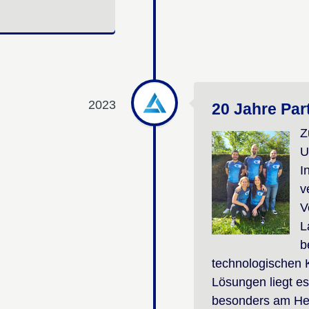
2023
20 Jahre Par
Z
U
I
v
V
L
b
technologischen 
Lösungen liegt e
besonders am Her