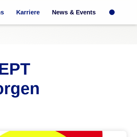
ns
Karriere
News & Events
CEPT
orgen