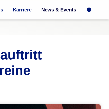
ns
Karriere
News & Events
uftritt
reine