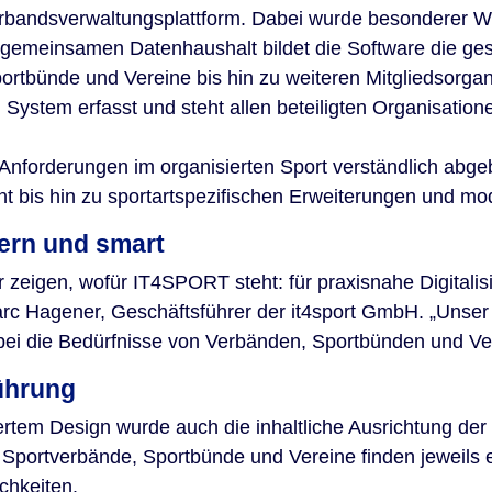
rbandsverwaltungsplattform. Dabei wurde besonderer We
gemeinsamen Datenhaushalt bildet die Software die ges
bünde und Vereine bis hin zu weiteren Mitgliedsorgani
 System erfasst und steht allen beteiligten Organisation
 Anforderungen im organisierten Sport verständlich abgeb
 bis hin zu sportartspezifischen Erweiterungen und m
dern und smart
 zeigen, wofür IT4SPORT steht: für praxisnahe Digitalisi
arc Hagener, Geschäftsführer der it4sport GmbH. „Unser Z
bei die Bedürfnisse von Verbänden, Sportbünden und Vere
ührung
rtem Design wurde auch die inhaltliche Ausrichtung der
 Sportverbände, Sportbünde und Vereine finden jeweils
chkeiten.